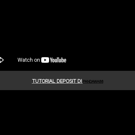
TUTORIAL DEPOSIT DI
PANDAWA88