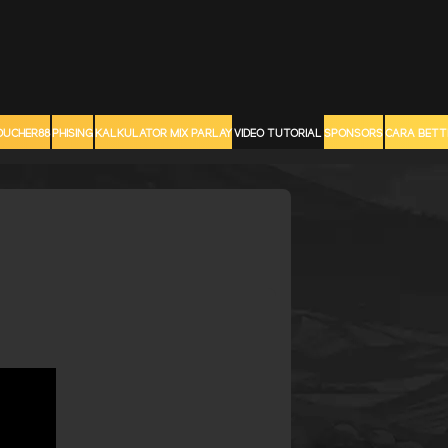
OUCHER88
PHISING
KALKULATOR MIX PARLAY
VIDEO TUTORIAL
SPONSORS
CARA BETT