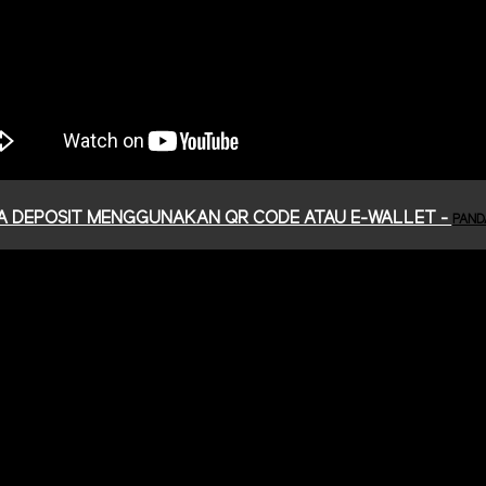
A DEPOSIT MENGGUNAKAN QR CODE ATAU E-WALLET -
PAND