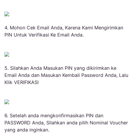
4. Mohon Cek Email Anda, Karena Kami Mengirimkan
PIN Untuk Verifikasi Ke Email Anda.
5. Silahkan Anda Masukan PIN yang dikirimkan ke
Email Anda dan Masukan Kembali Password Anda, Lalu
Klik VERIFIKASI
6. Setelah anda mengkonfirmasikan PIN dan
PASSWORD Anda, Silahkan anda pilih Nominal Voucher
yang anda inginkan.