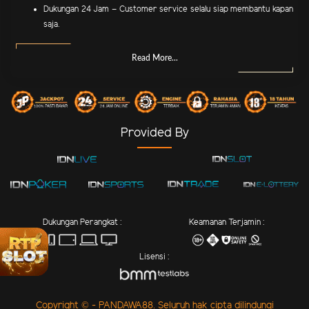
Dukungan 24 Jam – Customer service selalu siap membantu kapan
saja.
Read More...
Provided By
Dukungan Perangkat :
Keamanan Terjamin :
Lisensi :
Copyright © - PANDAWA88. Seluruh hak cipta dilindungi