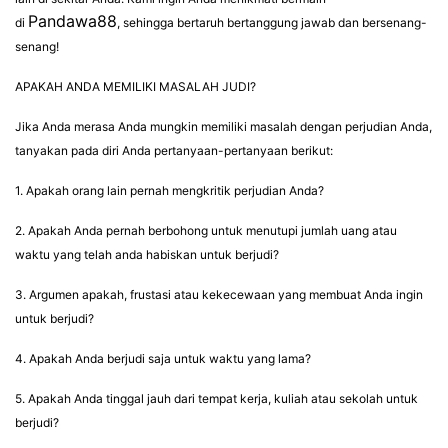
Pandawa88
di
, sehingga bertaruh bertanggung jawab dan bersenang-
senang!
APAKAH ANDA MEMILIKI MASALAH JUDI?
Jika Anda merasa Anda mungkin memiliki masalah dengan perjudian Anda,
tanyakan pada diri Anda pertanyaan-pertanyaan berikut:
1. Apakah orang lain pernah mengkritik perjudian Anda?
2. Apakah Anda pernah berbohong untuk menutupi jumlah uang atau
waktu yang telah anda habiskan untuk berjudi?
3. Argumen apakah, frustasi atau kekecewaan yang membuat Anda ingin
untuk berjudi?
4. Apakah Anda berjudi saja untuk waktu yang lama?
5. Apakah Anda tinggal jauh dari tempat kerja, kuliah atau sekolah untuk
berjudi?