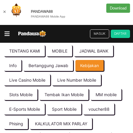
Download
×
PANDAWA88
PANDAWA88 Mobile App
MASUK
DAFTAR
TENTANG KAMI
MOBILE
JADWAL BANK
Info
Bertanggung Jawab
Kebijakan
Live Casino Mobile
Live Number Mobile
Slots Mobile
Tembak Ikan Mobile
MM mobile
E-Sports Mobile
Sport Mobile
voucher88
Phising
KALKULATOR MIX PARLAY