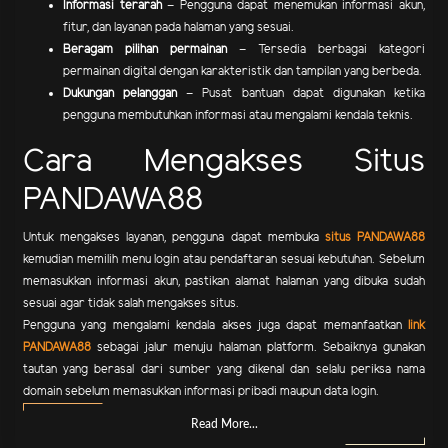
Informasi terarah
– Pengguna dapat menemukan informasi akun,
fitur, dan layanan pada halaman yang sesuai.
Beragam pilihan permainan
– Tersedia berbagai kategori
permainan digital dengan karakteristik dan tampilan yang berbeda.
Dukungan pelanggan
– Pusat bantuan dapat digunakan ketika
pengguna membutuhkan informasi atau mengalami kendala teknis.
Cara Mengakses Situs
PANDAWA88
Untuk mengakses layanan, pengguna dapat membuka
situs PANDAWA88
kemudian memilih menu login atau pendaftaran sesuai kebutuhan. Sebelum
memasukkan informasi akun, pastikan alamat halaman yang dibuka sudah
sesuai agar tidak salah mengakses situs.
Pengguna yang mengalami kendala akses juga dapat memanfaatkan
link
PANDAWA88
sebagai jalur menuju halaman platform. Sebaiknya gunakan
tautan yang berasal dari sumber yang dikenal dan selalu periksa nama
domain sebelum memasukkan informasi pribadi maupun data login.
Read More...