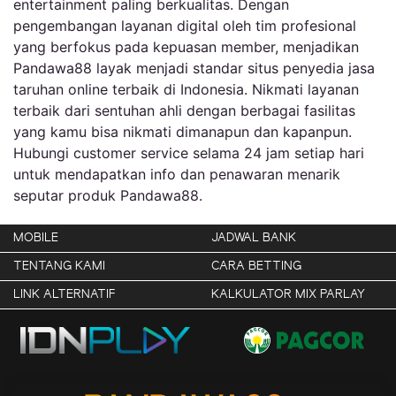
entertainment paling berkualitas. Dengan
pengembangan layanan digital oleh tim profesional
yang berfokus pada kepuasan member, menjadikan
Pandawa88 layak menjadi standar situs penyedia jasa
taruhan online terbaik di Indonesia. Nikmati layanan
terbaik dari sentuhan ahli dengan berbagai fasilitas
yang kamu bisa nikmati dimanapun dan kapanpun.
Hubungi customer service selama 24 jam setiap hari
untuk mendapatkan info dan penawaran menarik
seputar produk Pandawa88.
MOBILE
JADWAL BANK
TENTANG KAMI
CARA BETTING
LINK ALTERNATIF
KALKULATOR MIX PARLAY